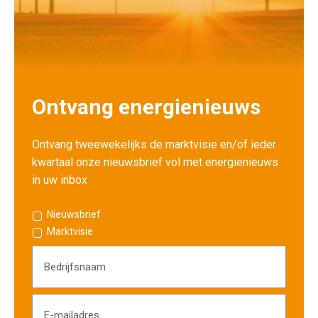
Ontvang energienieuws
Ontvang tweewekelijks de marktvisie en/of ieder
kwartaal onze nieuwsbrief vol met energienieuws
in uw inbox
Nieuwsbrief
Marktvisie