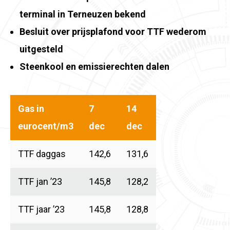
terminal in Terneuzen bekend
Besluit over prijsplafond voor TTF wederom
uitgesteld
Steenkool en emissierechten dalen
Gas in
7
14
eurocent/m3
dec
dec
TTF daggas
142,6
131,6
TTF jan ’23
145,8
128,2
TTF jaar ’23
145,8
128,8