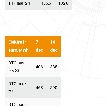
TTF jaar ’24
106,6
102,8
Elektra in
7
14
euro/MWh
dec
dec
OTC base
406
335
jan’23
OTC peak
468
390
’23
OTC base