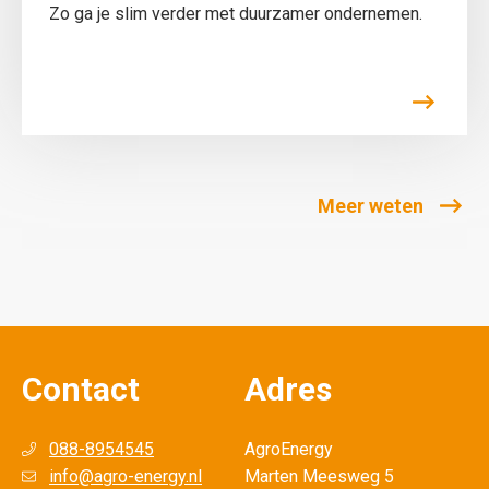
Zo ga je slim verder met duurzamer ondernemen.
Meer weten
Contact
Adres
088-8954545
AgroEnergy
info@agro-energy.nl
Marten Meesweg 5