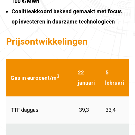
100 €/MWh
Coalitieakkoord bekend gemaakt met focus
op investeren in duurzame technologieën
Prijsontwikkelingen
22
5
3
Gas in eurocent/m
januari
februari
TTF daggas
39,3
33,4