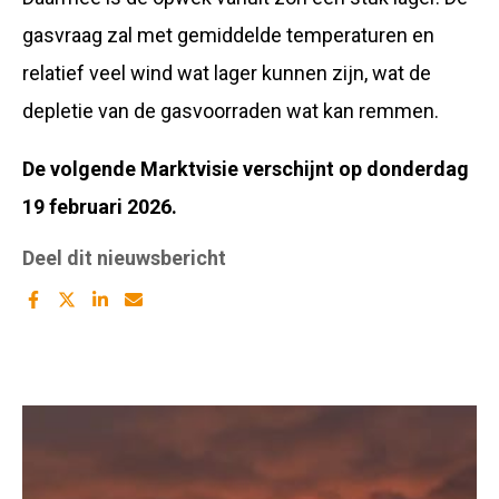
gasvraag zal met gemiddelde temperaturen en
relatief veel wind wat lager kunnen zijn, wat de
depletie van de gasvoorraden wat kan remmen.
De volgende Marktvisie verschijnt op donderdag
19 februari 2026.
Deel dit nieuwsbericht
Deel
Deel
Deel
Deel
dit
dit
dit
dit
artikel
artikel
artikel
artikel
op
op
op
met
Facebook
twitter
Linkedin
Mail