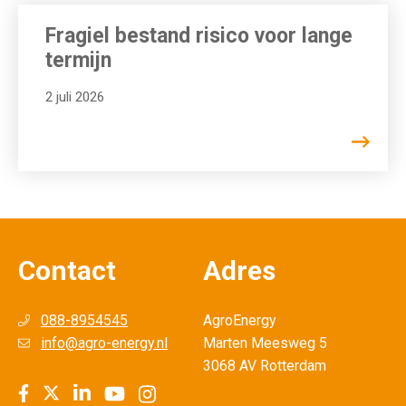
Fragiel bestand risico voor lange
termijn
2 juli 2026
Contact
Adres
088-8954545
AgroEnergy
info@agro-energy.nl
Marten Meesweg 5
3068 AV Rotterdam