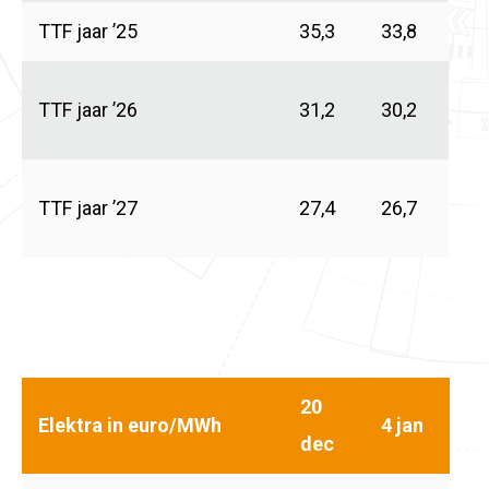
TTF jaar ’25
35,3
33,8
TTF jaar ’26
31,2
30,2
TTF jaar ’27
27,4
26,7
20
Elektra in euro/MWh
4 jan
dec