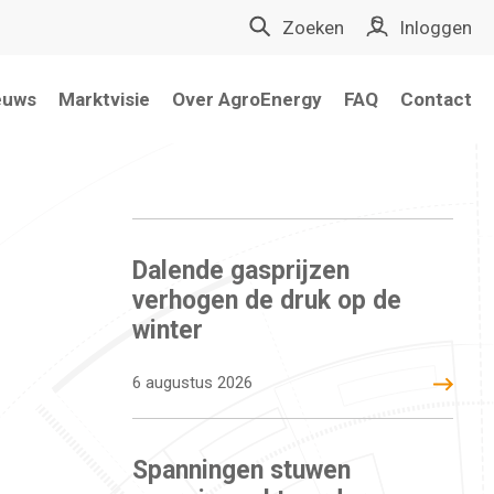
Zoeken
Inloggen
euws
Marktvisie
Over AgroEnergy
FAQ
Contact
Wie zijn we
25 jaar
Slim naar klimaatneutraal
Persoonlijke service
Klantverhalen
Vacatures
Dalende gasprijzen
verhogen de druk op de
winter
6 augustus 2026
Spanningen stuwen