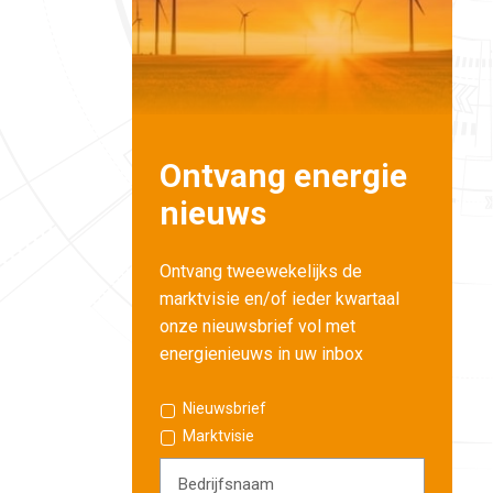
Ontvang energie
nieuws
Ontvang tweewekelijks de
marktvisie en/of ieder kwartaal
onze nieuwsbrief vol met
energienieuws in uw inbox
Nieuwsbrief
Marktvisie