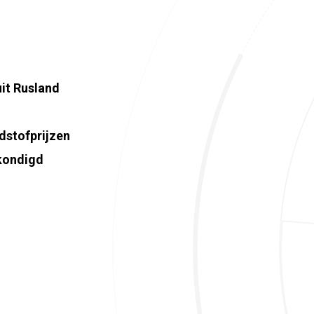
uit Rusland
stofprijzen
kondigd