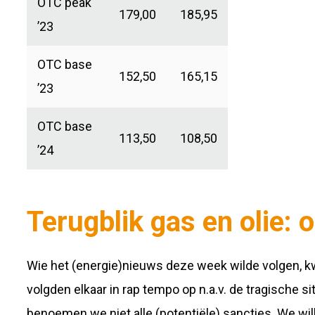
OTC peak
179,00
185,95
’23
OTC base
152,50
165,15
’23
OTC base
113,50
108,50
’24
Terugblik gas en olie: 
Wie het (energie)nieuws deze week wilde volgen, k
volgden elkaar in rap tempo op n.a.v. de tragische si
benoemen we niet alle (potentiële) sancties. We wil