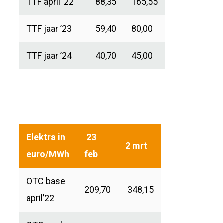
TTF april ’22
88,35
165,55
TTF jaar ’23
59,40
80,00
TTF jaar ’24
40,70
45,00
Elektra in
23
2 mrt
euro/MWh
feb
OTC base
209,70
348,15
april’22