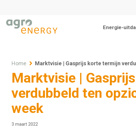
Energie-uitd
Energiek
Continuït
Flexibilite
Overzich
Nieuwe e
Verduur
Home
Marktvisie | Gasprijs korte termijn verd
Marktvisie | Gasprijs
verdubbeld ten opzi
week
3 maart 2022