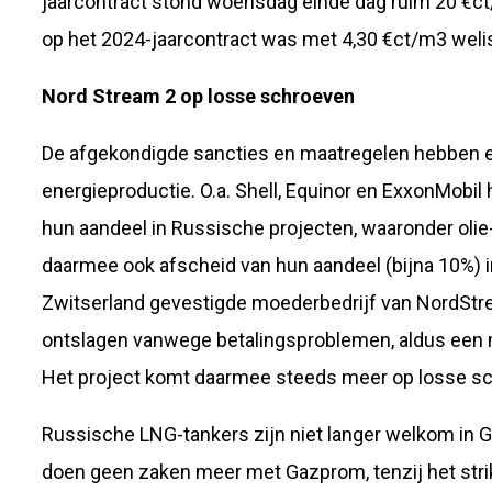
jaarcontract stond woensdag einde dag ruim 20 €ct
op het 2024-jaarcontract was met 4,30 €ct/m3 weli
Nord Stream 2 op losse schroeven
De afgekondigde sancties en maatregelen hebben e
energieproductie. O.a. Shell, Equinor en ExxonMobi
hun aandeel in Russische projecten, waaronder olie-
daarmee ook afscheid van hun aandeel (bijna 10%) i
Zwitserland gevestigde moederbedrijf van NordStr
ontslagen vanwege betalingsproblemen, aldus een 
Het project komt daarmee steeds meer op losse sc
Russische LNG-tankers zijn niet langer welkom in G
doen geen zaken meer met Gazprom, tenzij het strik