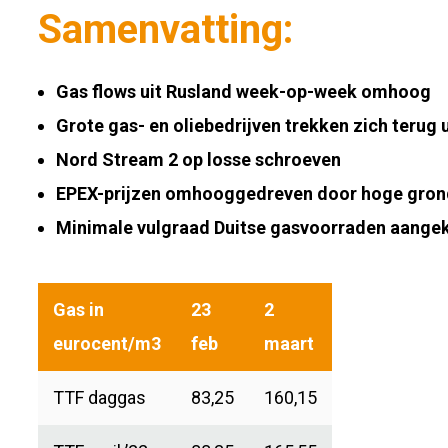
Samenvatting
:
Gas flows uit Rusland week-op-week omhoog
Grote gas- en oliebedrijven trekken zich terug 
Nord Stream 2 op losse schroeven
EPEX-prijzen omhooggedreven door hoge grond
Minimale vulgraad Duitse gasvoorraden aange
Gas in
23
2
eurocent/m3
feb
maart
TTF daggas
83,25
160,15