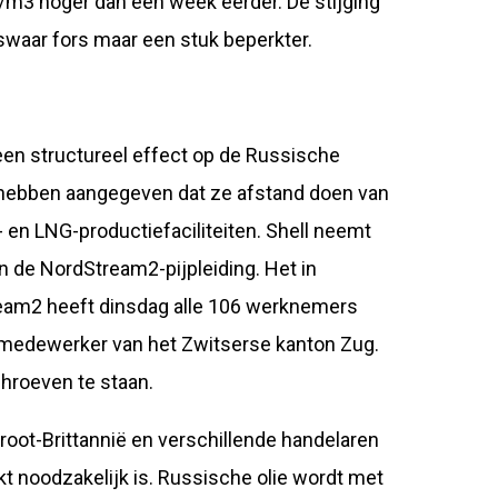
/m3 hoger dan een week eerder. De stijging
swaar fors maar een stuk beperkter.
en structureel effect op de Russische
l hebben aangegeven dat ze afstand doen van
 en LNG-productiefaciliteiten. Shell neemt
n de NordStream2-pijpleiding. Het in
eam2 heeft dinsdag alle 106 werknemers
medewerker van het Zwitserse kanton Zug.
hroeven te staan.
root-Brittannië en verschillende handelaren
t noodzakelijk is. Russische olie wordt met