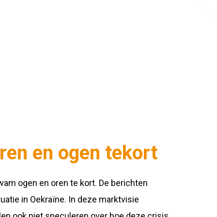
oren en ogen tekort
wam ogen en oren te kort. De berichten
tuatie in Oekraïne. In deze marktvisie
len ook niet speculeren over hoe deze crisis