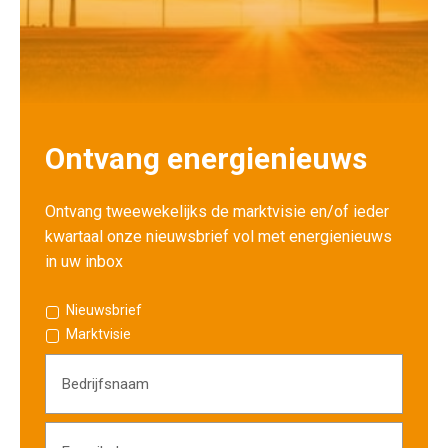
Ontvang energienieuws
Ontvang tweewekelijks de marktvisie en/of ieder
kwartaal onze nieuwsbrief vol met energienieuws
in uw inbox
Nieuwsbrief
Marktvisie