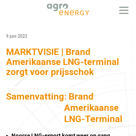
Open
menu
9 juni 2022
MARKTVISIE | Brand
Amerikaanse LNG-terminal
zorgt voor prijsschok
Samenvatting
: Brand
Amerikaanse
LNG-Terminal
Noorse LNG-export komt weer op gang