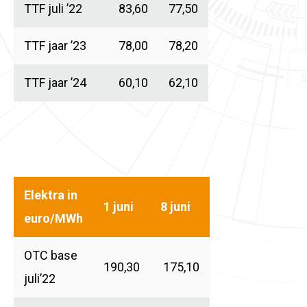
TTF juli ’22
83,60
77,50
TTF jaar ’23
78,00
78,20
TTF jaar ’24
60,10
62,10
Elektra in
1 juni
8 juni
euro/MWh
OTC base
190,30
175,10
juli’22