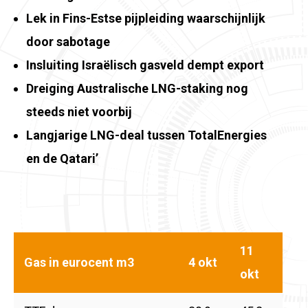
Lek in Fins-Estse pijpleiding waarschijnlijk
door sabotage
Insluiting Israëlisch gasveld dempt export
Dreiging Australische LNG-staking nog
steeds niet voorbij
Langjarige LNG-deal tussen TotalEnergies
en de Qatari’
11
Gas in eurocent m3
4 okt
okt