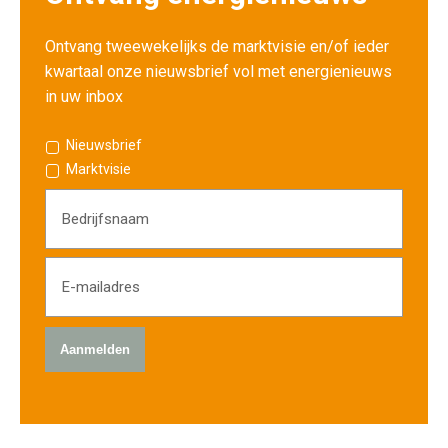
Ontvang tweewekelijks de marktvisie en/of ieder
kwartaal onze nieuwsbrief vol met energienieuws
in uw inbox
Nieuwsbrief
Marktvisie