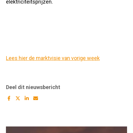
elektriciteitsprijzen.
Lees hier de marktvisie van vorige week
Deel dit nieuwsbericht
Deel
Deel
Deel
Deel
dit
dit
dit
dit
artikel
artikel
artikel
artikel
op
op
op
met
Facebook
twitter
Linkedin
Mail