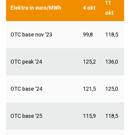
11
Elektra in euro/MWh
4 okt
okt
OTC base nov ’23
99,8
118,5
OTC peak ’24
125,2
136,0
OTC base ’24
121,5
125,0
OTC base ’25
115,9
118,5