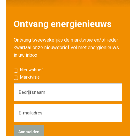
Ontvang energienieuws
Ontvang tweewekelijks de marktvisie en/of ieder
kwartaal onze nieuwsbrief vol met energienieuws
in uw inbox
Nieuwsbrief
Marktvisie