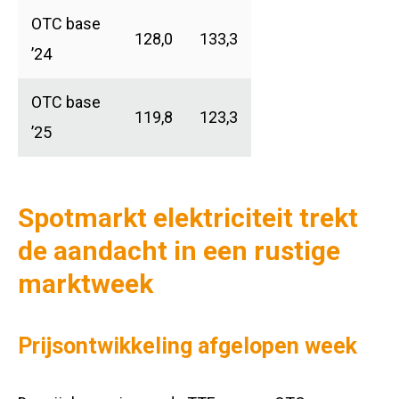
OTC base
128,0
133,3
’24
OTC base
119,8
123,3
’25
Spotmarkt elektriciteit trekt
de aandacht in een rustige
marktweek
Prijsontwikkeling afgelopen week