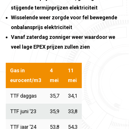
stijgende termijnprijzen elektriciteit
Wisselende weer zorgde voor fel bewegende
onbalansprijs elektriciteit
Vanaf zaterdag zonniger weer waardoor we
veel lage EPEX prijzen zullen zien
Gas in
4
11
eurocent/m3
mei
mei
TTF daggas
35,7
34,1
TTF juni ’23
35,9
33,8
TTF jaar ’24
53,8
54,3