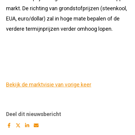
markt. De richting van grondstofprijzen (steenkool,
EUA, euro/dollar) zal in hoge mate bepalen of de
verdere termijnprijzen verder omhoog lopen.
Bekijk de marktvisie van vorige keer
Deel dit nieuwsbericht
Deel
Deel
Deel
Deel
dit
dit
dit
dit