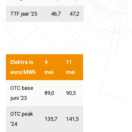
TTF jaar ’25
46,7
47,2
Elektra in
4
11
euro/MWh
mei
mei
OTC base
89,0
90,5
juni ’23
OTC peak
135,7
141,5
’24