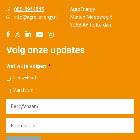
088-8954545
AgroEnergy
info@agro-energy.nl
Marten Meesweg 5
3068 AV Rotterdam
Volg onze updates
Wat wil je volgen
*
Nieuwsbrief
Marktvisie
Bedrijfsnaam
E-
mailadres
*