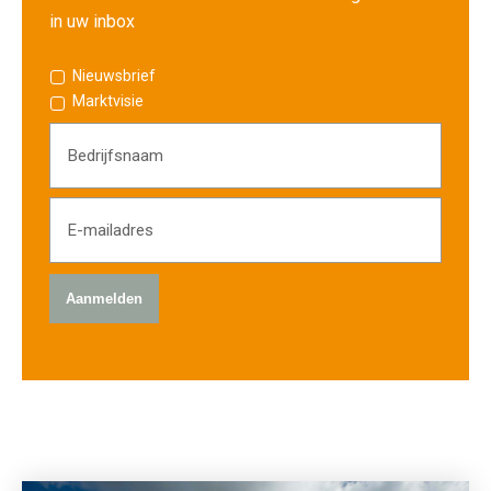
in uw inbox
Nieuwsbrief
Marktvisie