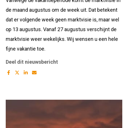
Vanwege de vakantieperiode komt de marktvisie in
de maand augustus om de week uit. Dat betekent
dat er volgende week geen marktvisie is, maar wel
op 13 augustus. Vanaf 27 augustus verschijnt de
marktvisie weer wekelijks. Wij wensen u een hele
fijne vakantie toe.
Deel dit nieuwsbericht
Deel
Deel
Deel
Deel
dit
dit
dit
dit
artikel
artikel
artikel
artikel
op
op
op
met
Facebook
twitter
Linkedin
Mail