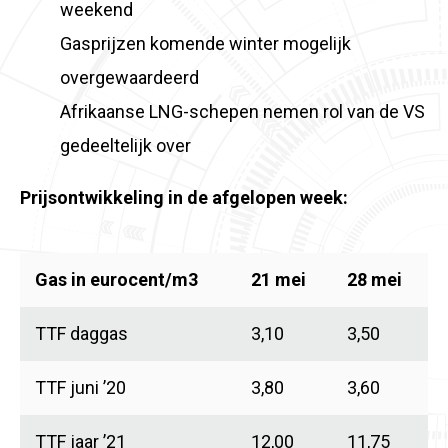
weekend
Gasprijzen komende winter mogelijk
overgewaardeerd
Afrikaanse LNG-schepen nemen rol van de VS
gedeeltelijk over
Prijsontwikkeling in de afgelopen week:
Gas in eurocent/m3
21 mei
28 mei
TTF daggas
3,10
3,50
TTF juni ’20
3,80
3,60
TTF jaar ’21
12,00
11,75