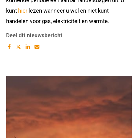
komende periode een aantal handelsdagen uit. U
kunt
hier
lezen wanneer u wel en niet kunt
handelen voor gas, elektriciteit en warmte.
Deel dit nieuwsbericht
Deel
Deel
Deel
Deel
dit
dit
dit
dit
artikel
artikel
artikel
artikel
op
op
op
met
Facebook
twitter
Linkedin
Mail