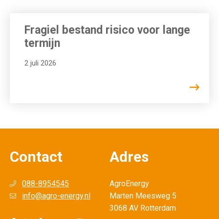
Fragiel bestand risico voor lange
termijn
2 juli 2026
Contact
Adres
088-8954545
AgroEnergy
info@agro-energy.nl
Marten Meesweg 5
3068 AV Rotterdam