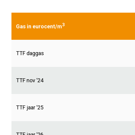
3
Gas in eurocent/m
TTF daggas
TTF nov ’24
TTF jaar ’25
TTF jaar ’26