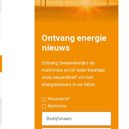
Ontvang energie
nieuws
Ontvang tweewekelijks de
marktvisie en/of ieder kwartaal
onze nieuwsbrief vol met
energienieuws in uw inbox
Nieuwsbrief
Marktvisie