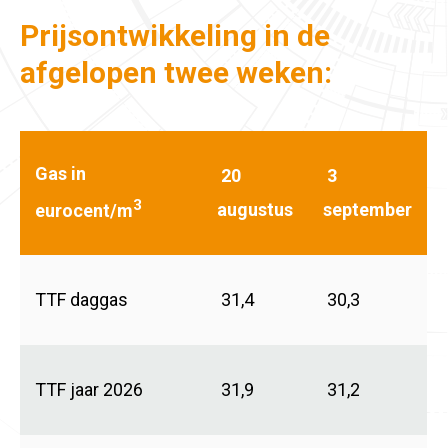
Prijsontwikkeling in de
afgelopen twee weken:
Gas in
20
3
3
augustus
september
eurocent/m
TTF daggas
31,4
30,3
TTF jaar 2026
31,9
31,2