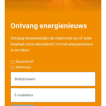
Ontvang energienieuws
Ontvang tweewekelijks de marktvisie en/of ieder
kwartaal onze nieuwsbrief vol met energienieuws
in uw inbox
Nieuwsbrief
Marktvisie