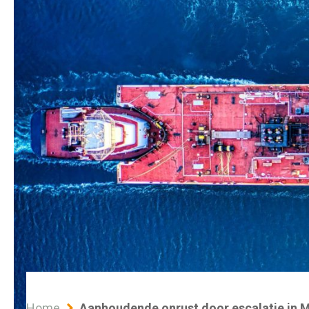
Home
Aanhoudende onrust door escalatie in