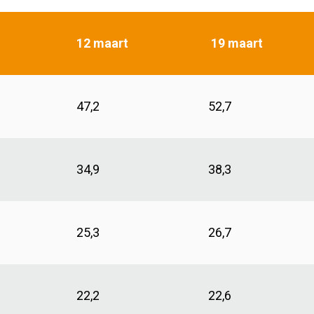
12 maart
19 maart
47,2
52,7
34,9
38,3
25,3
26,7
22,2
22,6