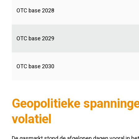
OTC base 2028
OTC base 2029
OTC base 2030
Geopolitieke spanning
volatiel
De gasmarkt stond de afgelopen dagen vooral in het