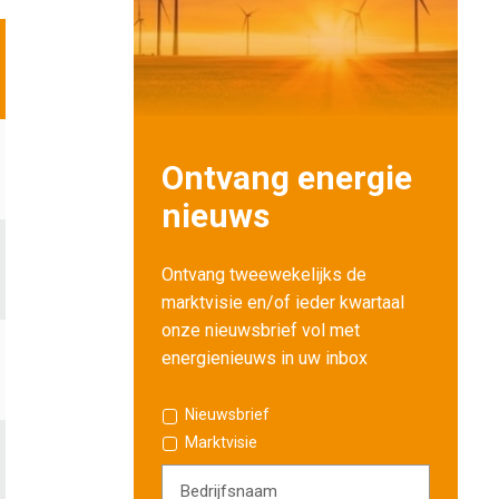
Ontvang energie
nieuws
Ontvang tweewekelijks de
marktvisie en/of ieder kwartaal
onze nieuwsbrief vol met
energienieuws in uw inbox
Nieuwsbrief
Marktvisie