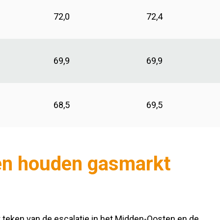
72,0
72,4
69,9
69,9
68,5
69,5
en houden gasmarkt
 teken van de escalatie in het Midden-Oosten en de